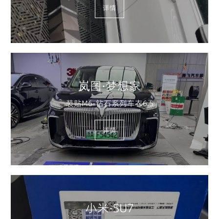
详情
岚图·梦想家
装贴M6-钻石系列车衣6.5
详情
小米·SU7