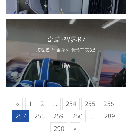
奇瑞·智界R7
装贴I8-星耀系列隐形车衣8.5
详情
«
1
2
...
254
255
256
257
258
259
260
...
289
290
»