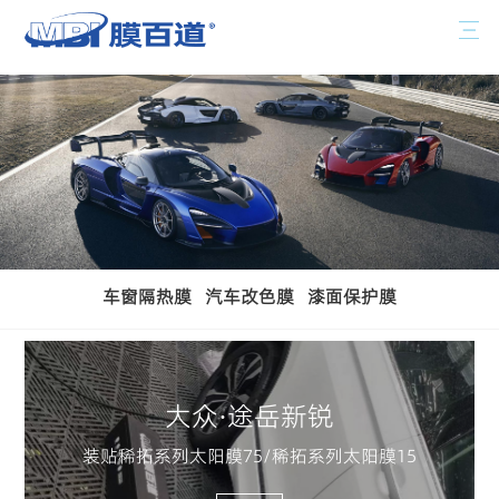
车窗隔热膜
汽车改色膜
漆面保护膜
大众·途岳新锐
装贴稀拓系列太阳膜75/稀拓系列太阳膜15