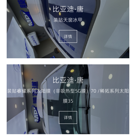
比亚迪·唐
装贴天窗冰甲
详情
比亚迪·唐
装贴睿耀系列太阳膜（非吸热型5G膜）70 /稀拓系列太阳
膜35
详情