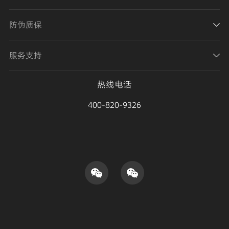
防伪质保
服务支持
热线电话
400-820-9326