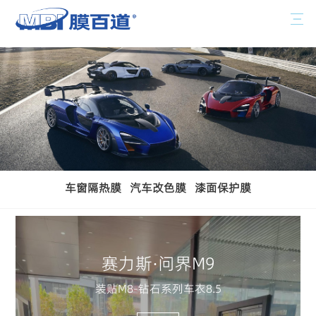
车窗隔热膜
汽车改色膜
漆面保护膜
赛力斯·问界M9
装贴M8-钻石系列车衣8.5