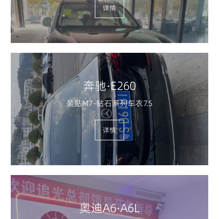
详情
奔驰·E260
装贴M7-钻石系列车衣7.5
详情
奥迪A6·A6L