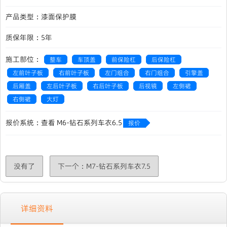
产品类型：漆面保护膜
质保年限：5年
施工部位：
整车
车顶盖
前保险杠
后保险杠
左前叶子板
右前叶子板
左门组合
右门组合
引擎盖
后厢盖
左后叶子板
右后叶子板
后视镜
左侧裙
右侧裙
大灯
报价系统：查看 M6-钻石系列车衣6.5
报价
·
没有了
下一个：M7-钻石系列车衣7.5
详细资料