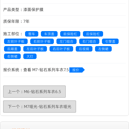
产品类型：漆面保护膜
质保年限：7年
施工部位：
整车
车顶盖
前保险杠
后保险杠
左前叶子板
右前叶子板
左门组合
右门组合
引擎盖
后厢盖
左后叶子板
右后叶子板
后视镜
左侧裙
右侧裙
大灯
报价系统：查看 M7-钻石系列车衣7.5
报价
·
上一个：M6-钻石系列车衣6.5
下一个：M7哑光-钻石系列车衣哑光